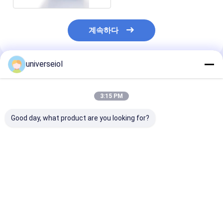
계속하다
universeiol
추천된 제품
3:15 PM
Good day, what product are you looking for?
코헤시브 오프탈믹 비스
IOL 이식을 위한 집중
20mg/Ml 2ml
코엘라스틱 용액
15 마그네슘 / Ml 눈 점
이드록시프로필
탄물 사용 수술 겔
룰로오스 OEM
최고의 가격
최고의 가격
최고의 