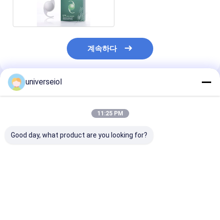
계속하다
universeiol
추천된 제품
11:25 PM
Good day, what product are you looking for?
파워 레인지 -10 ~ 37D
수성 접이식 안경 렌즈
헤파린 표면은 
굴절 지수 1.47 지름
PCF60/L
이오엘스를 변
6.0mm의 수소애성 안
다
경 렌즈 시력 교정을 위
해 설계