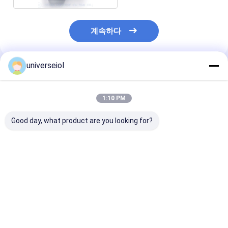
계속하다
universeiol
추천된 제품
1:10 PM
Good day, what product are you looking for?
백내장 수술을 위한
단일 조각 친수성 단초
단초점 비구면 
12.5mm 양면 볼록 단
점 안내 렌즈 6.0mm 광
안내 렌즈 12.5
초점 안내 렌즈 비구면
학 직경
체 길이
렌즈
최고의 가격
최고의 가격
최고의 