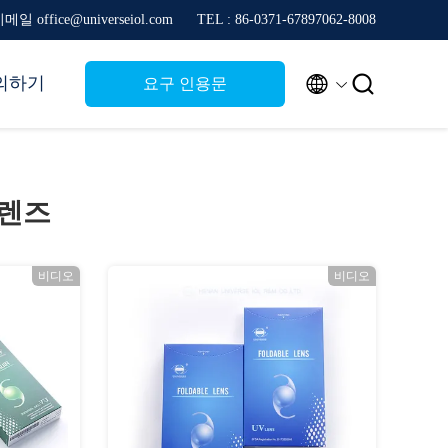
메일 office@universeiol.com
TEL : 86-0371-67897062-8008


의하기
요구 인용문
 렌즈
비디오
비디오