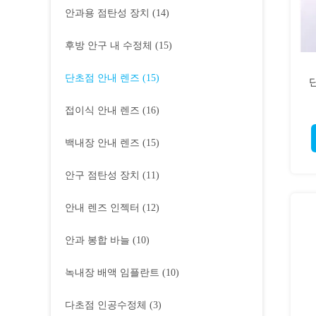
안과용 점탄성 장치
(14)
후방 안구 내 수정체
(15)
단초점 안내 렌즈
(15)
접이식 안내 렌즈
(16)
백내장 안내 렌즈
(15)
안구 점탄성 장치
(11)
안내 렌즈 인젝터
(12)
안과 봉합 바늘
(10)
녹내장 배액 임플란트
(10)
다초점 인공수정체
(3)