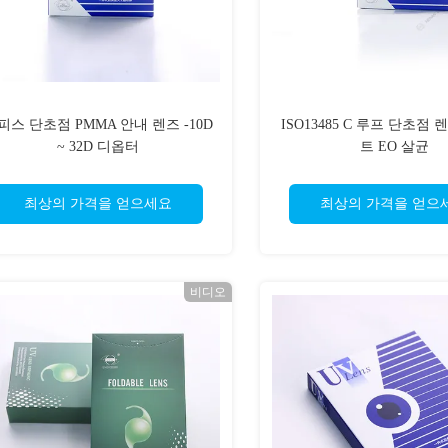
피스 단초점 PMMA 안내 렌즈 -10D
ISO13485 C 루프 단초점
~ 32D 디옵터
트 EO 살균
최상의 가격을 얻으세요
최상의 가격을 얻으
비디오