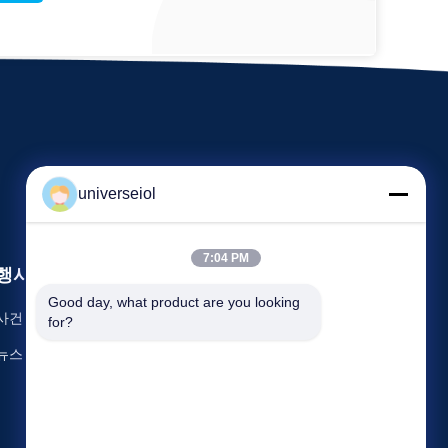
universeiol
7:04 PM
행사
요구 인용문
Good day, what product are you looking 
사건
for?
TEL : 86-0371-67897062-8008
뉴스
팩스 : 86-0371-63932765


