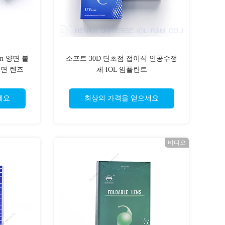
m 양면 볼
소프트 30D 단초점 접이식 인공수정
구면 렌즈
체 IOL 임플란트
세요
최상의 가격을 얻으세요
비디오