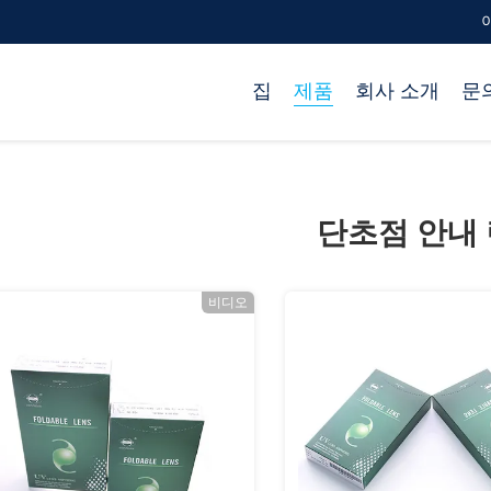
이
집
제품
회사 소개
문
단초점 안내
비디오