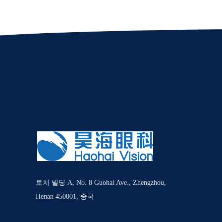
토치 빌딩 A, No. 8 Guohai Ave., Zhengzhou,
Henan 450001, 중국