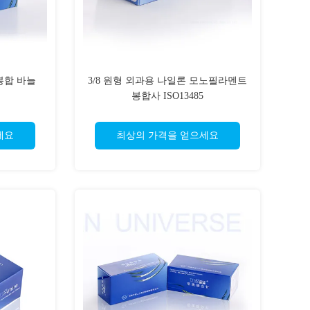
봉합 바늘
3/8 원형 외과용 나일론 모노필라멘트
봉합사 ISO13485
세요
최상의 가격을 얻으세요