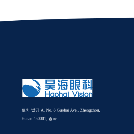
토치 빌딩 A, No. 8 Guohai Ave., Zhengzhou,
Henan 450001, 중국