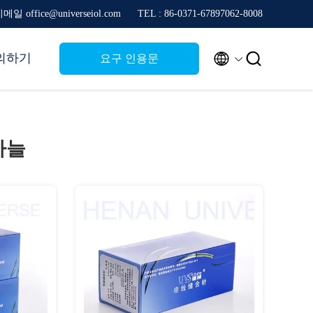
메일 office@universeiol.com
TEL : 86-0371-67897062-8008


의하기
요구 인용문
바늘