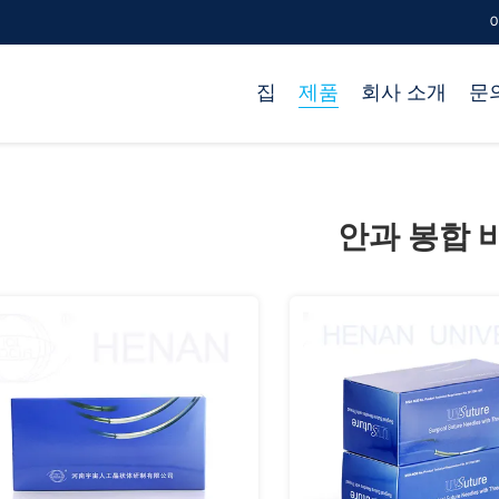
이
집
제품
회사 소개
문
안과 봉합 